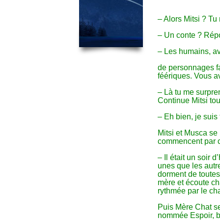
– Alors Mitsi ? T
– Un conte ? Répo
– Les humains, av
de personnages f
féériques. Vous a
– Là tu me surpr
Continue Mitsi tou
– Eh bien, je suis 
Mitsi et Musca se 
commencent par c
– Il était un soir 
unes que les autre
dorment de toutes
mère et écoute ch
rythmée par le cha
Puis Mère Chat se 
nommée Espoir, bai