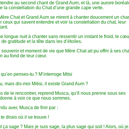
ntendre au second chant de Grand Aum, et là, une aurore boréal
e la constellation du Chat d’une grande cape verte.
 Mère Chat et Grand Aum se mirent à chanter doucement un cha
 ceux qui savent entendre et voir la constellation du chat, leur
ant.
 longue nuit à chanter sans ressentir un instant le froid, le cœu
de gratitude et la tête dans les d’étoiles.
u souvenir et moment de vie que Mère Chat ait pu offrir à ses ch
en au fond de leur cœur.
 qu’en penses-tu ? M’interroge Mitsi
, mais dis-moi Mitisi, il existe Grand Aum ?
s de le rencontrer, reprend Musca, qu’Il nous prenne sous ses
 donne à voir ce que nous sommes.
endu avec Musca de finir par :
te dirais où il se trouve !
a sage ? Mais je suis sage, la plus sage qui soit ! Alors, où j