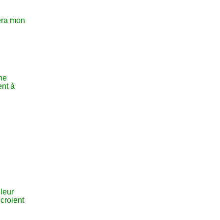
sera mon
une
ent à
leur
 croient