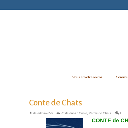
Vous et votre animal
Communi
Conte de Chats
de
admin7656
|
Posté dans :
Conte
,
Parole de Chats
|
1
CONTE de C