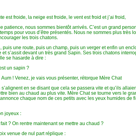
oute est froide, la neige est froide, le vent est froid et j’ai froid,
de patience, nous sommes bientôt arrivés. C’est un grand perso
t temps pour vous d’être présentés. Nous ne sommes plus très loi
courager les trois chatons.
, puis une route, puis un champ, puis un verger et enfin un encl
 et s’assit devant un très grand Sapin. Ses trois chatons interr
lle se hasarde à dire :
st un sapin ?
 Aum ! Venez, je vais vous présenter, rétorque Mère Chat
 s’alignent en se disant que cela se passera vite et qu’ils allaie
ttre bien au chaud au plus vite. Mère Chat se tourne vers le gr
t annonce chaque nom de ces petits avec les yeux humides de fi
on joyeux :
 fait ? On rentre maintenant se mettre au chaud ?
ix venue de nul part réplique :