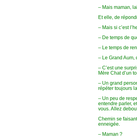
– Mais maman, lai
Et elle, de répond
– Mais si c’est l’h
– De temps de quo
– Le temps de ren
– Le Grand Aum, c
– C’est une surpr
Mère Chat d’un t
– Un grand person
répéter toujours 
– Un peu de respec
entendre parler, e
vous. Allez debou
Chemin se faisant
enneigée.
– Maman ?