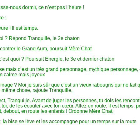
sse-nous dormir, ce n’est pas l’heure !
re :
eure ! Il est temps.
i ? Répond Tranquille, le 2e chaton
contrer le Grand Aum, poursuit Mère Chat
’est quoi ? Poursuit Energie, le 3e et dernier chaton
ise mais c’est un très grand personnage, mythique personnage, 
on calme mais joyeux
nage ? Moi je suis sûr que c’est un vieux rabougris qui ne fait 
la même chose, rajoute Tranquille,
t, Tranquille. Avant de juger les personnes, tu dois les rencontr
t toi, de les écouter avec ton cœur. Allez en route, il est temps, 
t, debout, en route les enfants ! Ordonne Mère Chat.
, la bise se lève et les accompagne pour un temps sur la route