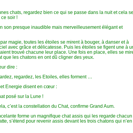
unes chats, regardez bien ce qui se passe dans la nuit et cela 
ce soir !
n son presque inaudible mais merveilleusement élégant et
par magie, toutes les étoiles se mirent à bouger, à danser et à
 ciel avec grâce et délicatesse. Puis les étoiles se figent une à 
aient trouvé chacune leur place. Une fois en place, elles se mir
clat que les chatons en ont dû cligner des yeux.
ur dire :
ardez, regardez, les Etoiles, elles forment …
 et Energie disent en cœur :
hat posé sur la Lune !
ela, c’est la constellation du Chat, confirme Grand Aum.
ncelante forme un magnifique chat assis qui les regarde chacun 
patte, s’étend pour revenir assis devant les trois chatons qui n’en