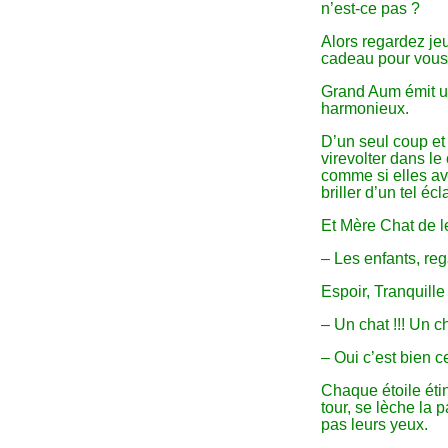
n’est-ce pas ?
Alors regardez je
cadeau pour vous 
Grand Aum émit u
harmonieux.
D’un seul coup et 
virevolter dans le
comme si elles av
briller d’un tel é
Et Mère Chat de le
– Les enfants, reg
Espoir, Tranquille
– Un chat !!! Un c
– Oui c’est bien c
Chaque étoile éti
tour, se lèche la 
pas leurs yeux.