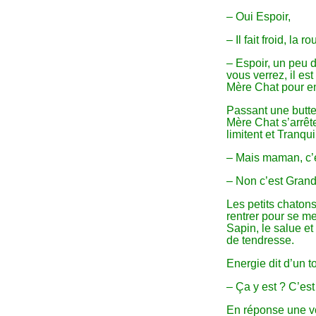
– Oui Espoir,
– Il fait froid, la r
– Espoir, un peu 
vous verrez, il es
Mère Chat pour en
Passant une butte
Mère Chat s’arrête
limitent et Tranqui
– Mais maman, c’e
– Non c’est Grand
Les petits chatons
rentrer pour se me
Sapin, le salue e
de tendresse.
Energie dit d’un t
– Ça y est ? C’est
En réponse une vo