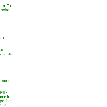
um. Toi
 noire.
 un
ur
ranches
r nous,
 Elle
omme le
 parfois
eille