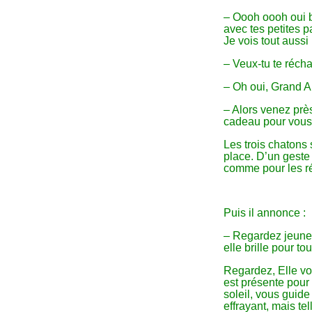
– Oooh oooh oui b
avec tes petites pa
Je vois tout aussi 
– Veux-tu te récha
– Oh oui, Grand Au
– Alors venez prè
cadeau pour vous
Les trois chatons
place. D’un geste
comme pour les ré
Puis il annonce :
– Regardez jeunes 
elle brille pour to
Regardez, Elle vou
est présente pour 
soleil, vous guide
effrayant, mais te