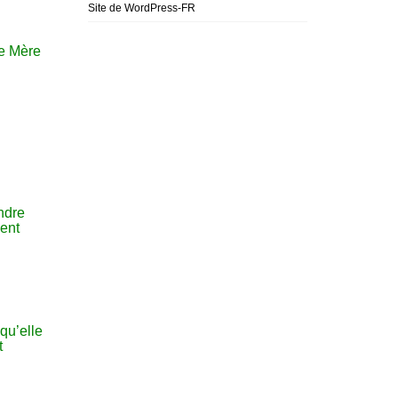
Site de WordPress-FR
re Mère
ndre
vent
qu’elle
t