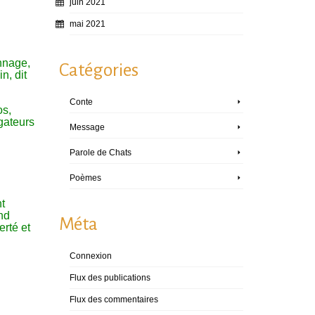
juin 2021
mai 2021
nnage,
Catégories
n, dit
Conte
os,
ogateurs
Message
Parole de Chats
Poèmes
nt
and
Méta
erté et
Connexion
Flux des publications
Flux des commentaires