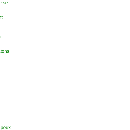
e se
nt
r
atons
e peux