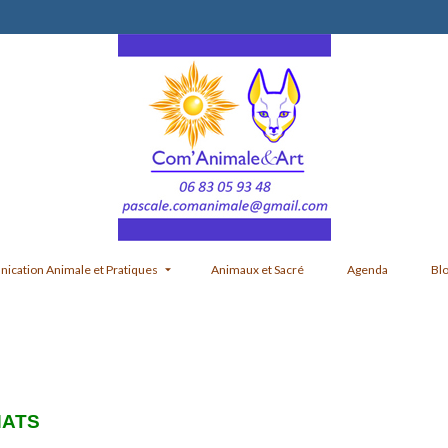
cation Animale et Pratiques
Animaux et Sacré
Agenda
Bl
HATS