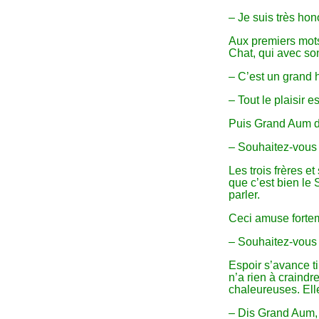
– Je suis très ho
Aux premiers mots,
Chat, qui avec son
– C’est un grand 
– Tout le plaisir 
Puis Grand Aum de
– Souhaitez-vous 
Les trois frères 
que c’est bien le
parler.
Ceci amuse fortem
– Souhaitez-vous 
Espoir s’avance ti
n’a rien à craind
chaleureuses. Ell
– Dis Grand Aum, 