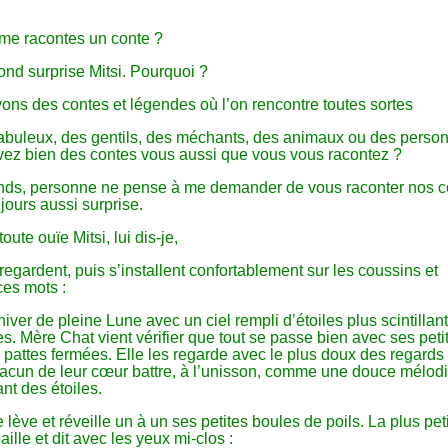
u me racontes un conte ?
nd surprise Mitsi. Pourquoi ?
ons des contes et légendes où l’on rencontre toutes sortes
abuleux, des gentils, des méchants, des animaux ou des pers
vez bien des contes vous aussi que vous vous racontez ?
ends, personne ne pense à me demander de vous raconter nos c
jours aussi surprise.
toute ouïe Mitsi, lui dis-je,
regardent, puis s’installent confortablement sur les coussins et
es mots :
d’hiver de pleine Lune avec un ciel rempli d’étoiles plus scintillan
s. Mère Chat vient vérifier que tout se passe bien avec ses petit
 pattes fermées. Elle les regarde avec le plus doux des regards
acun de leur cœur battre, à l’unisson, comme une douce mélod
nt des étoiles.
lève et réveille un à un ses petites boules de poils. La plus peti
lle et dit avec les yeux mi-clos :