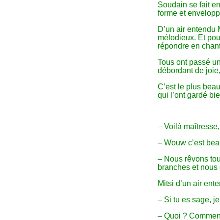
Soudain se fait e
forme et envelopp
D’un air entendu
mélodieux. Et pour
répondre en chant
Tous ont passé une
débordant de joie, 
C’est le plus bea
qui l’ont gardé bi
– Voilà maîtresse,
– Wouw c’est beau
– Nous rêvons tou
branches et nous
Mitsi d’un air ent
– Si tu es sage, je 
– Quoi ? Comment ç