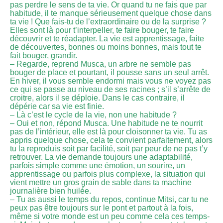
pas perdre le sens de ta vie. Or quand tu ne fais que par
habitude, il te manque sérieusement quelque chose dans
ta vie ! Que fais-tu de l’extraordinaire ou de la surprise ?
Elles sont là pour t’interpeller, te faire bouger, te faire
découvrir et te réadapter. La vie est apprentissage, faite
de découvertes, bonnes ou moins bonnes, mais tout te
fait bouger, grandir.
– Regarde, reprend Musca, un arbre ne semble pas
bouger de place et pourtant, il pousse sans un seul arrêt.
En hiver, il vous semble endormi mais vous ne voyez pas
ce qui se passe au niveau de ses racines ; s’il s’arrête de
croitre, alors il se déploie. Dans le cas contraire, il
dépérie car sa vie est finie.
– Là c’est le cycle de la vie, non une habitude ?
– Oui et non, répond Musca. Une habitude ne te nourrit
pas de l’intérieur, elle est là pour cloisonner ta vie. Tu as
appris quelque chose, cela te convient parfaitement, alors
tu la reproduis soit par facilité, soit par peur de ne pas t’y
retrouver. La vie demande toujours une adaptabilité,
parfois simple comme une émotion, un sourire, un
apprentissage ou parfois plus complexe, la situation qui
vient mettre un gros grain de sable dans ta machine
journalière bien huilée.
– Tu as aussi le temps du repos, continue Mitsi, car tu ne
peux pas être toujours sur le pont et partout à la fois,
même si votre monde est un peu comme cela ces temps-