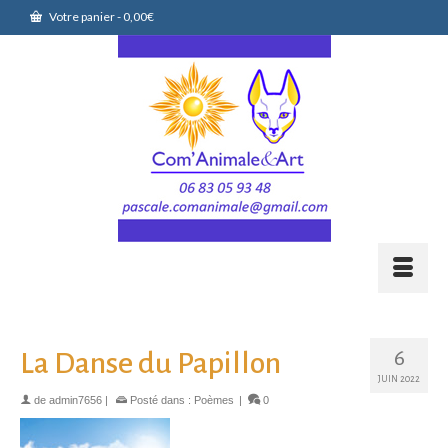
Votre panier
-
0,00
€
6
La Danse du Papillon
JUIN 2022
de
admin7656
|
Posté dans :
Poèmes
|
0