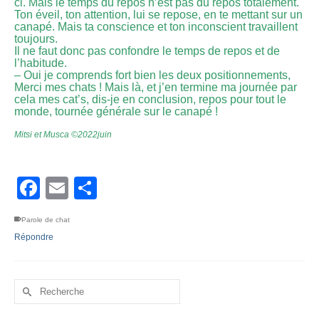
ci. Mais le temps du repos n’est pas du repos totalement.
Ton éveil, ton attention, lui se repose, en te mettant sur un
canapé. Mais ta conscience et ton inconscient travaillent
toujours.
Il ne faut donc pas confondre le temps de repos et de
l’habitude.
– Oui je comprends fort bien les deux positionnements,
Merci mes chats ! Mais là, et j’en termine ma journée par
cela mes cat’s, dis-je en conclusion, repos pour tout le
monde, tournée générale sur le canapé !
Mitsi et Musca ©2022juin
Facebook
Email
Partager
Parole de chat
Répondre
Rechercher :