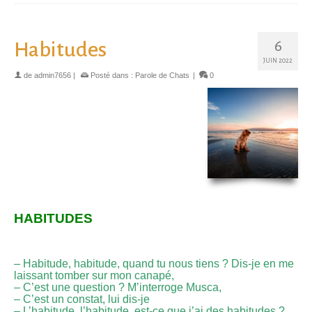
6
Habitudes
JUIN 2022
de
admin7656
|
Posté dans :
Parole de Chats
|
0
HABITUDES
– Habitude, habitude, quand tu nous tiens ? Dis-je en me
laissant tomber sur mon canapé,
– C’est une question ? M’interroge Musca,
– C’est un constat, lui dis-je
– L’habitude, l’habitude, est-ce que j’ai des habitudes ?