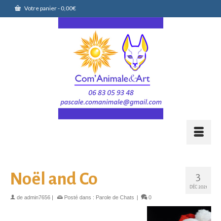
Votre panier
-
0,00
€
Noël and Co
3
DÉC 2021
de
admin7656
|
Posté dans :
Parole de Chats
|
0