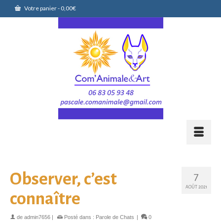
Votre panier
-
0,00
€
Observer, c’est
7
AOÛT 2021
connaître
de
admin7656
|
Posté dans :
Parole de Chats
|
0