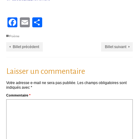
Facebook
Email
Partager
Poème
Billet précédent
Billet suivant
Laisser un commentaire
Votre adresse e-mail ne sera pas publiée.
Les champs obligatoires sont
indiqués avec
*
Commentaire
*