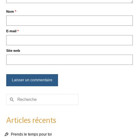
Nom
*
E-mail
*
Site web
Rechercher :
Articles récents
Prends le temps pour toi