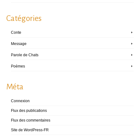
Catégories
Conte
Message
Parole de Chats
Poèmes
Méta
Connexion
Flux des publications
Flux des commentaires
Site de WordPress-FR